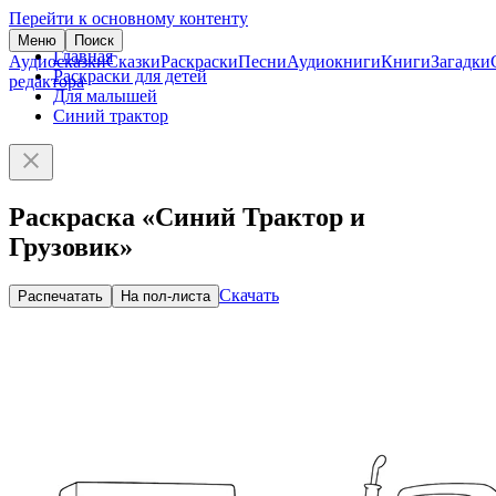
Перейти к основному контенту
Меню
Поиск
Главная
Аудиосказки
Сказки
Раскраски
Песни
Аудиокниги
Книги
Загадки
Раскраски для детей
редактора
Для малышей
Синий трактор
Раскраска «Синий Трактор и
Грузовик»
Скачать
Распечатать
На пол-листа