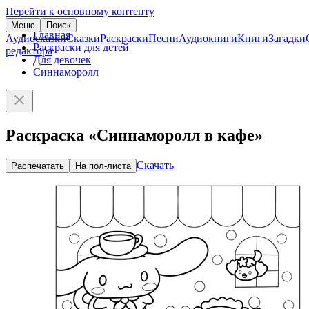
Перейти к основному контенту
Меню
Поиск
Главная
Аудиосказки
Сказки
Раскраски
Песни
Аудиокниги
Книги
Загадки
Раскраски для детей
редактора
Для девочек
Синнаморолл
Раскраска «Синнаморолл в кафе»
Скачать
Распечатать
На пол-листа