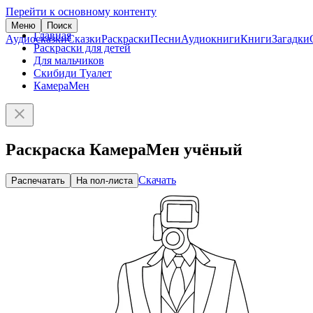
Перейти к основному контенту
Меню
Поиск
Главная
Аудиосказки
Сказки
Раскраски
Песни
Аудиокниги
Книги
Загадки
Раскраски для детей
Для мальчиков
Скибиди Туалет
КамераМен
Раскраска КамераМен учёный
Скачать
Распечатать
На пол-листа