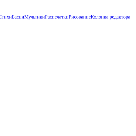
Стихи
Басни
Мультики
Распечатки
Рисование
Колонка редактора