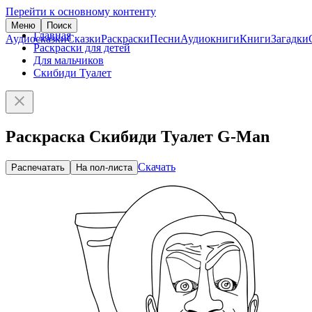
Перейти к основному контенту
Меню
Поиск
Главная
Аудиосказки
Сказки
Раскраски
Песни
Аудиокниги
Книги
Загадки
Раскраски для детей
Для мальчиков
Скибиди Туалет
Раскраска Скибиди Туалет G-Man
Скачать
Распечатать
На пол-листа