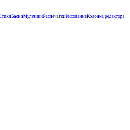
Стихи
Басни
Мультики
Распечатки
Рисование
Колонка редактора