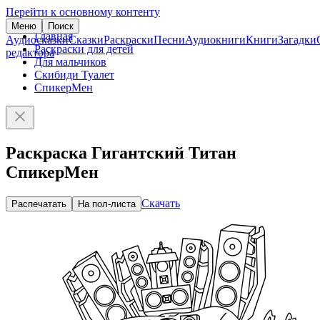
Перейти к основному контенту
Меню
Поиск
Главная
Аудиосказки
Сказки
Раскраски
Песни
Аудиокниги
Книги
Загадки
Раскраски для детей
редактора
Для мальчиков
Скибиди Туалет
СпикерМен
Раскраска Гигантский Титан
СпикерМен
Скачать
Распечатать
На пол-листа