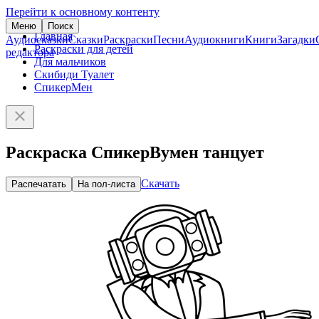
Перейти к основному контенту
Меню
Поиск
Главная
Аудиосказки
Сказки
Раскраски
Песни
Аудиокниги
Книги
Загадки
Раскраски для детей
редактора
Для мальчиков
Скибиди Туалет
СпикерМен
Раскраска СпикерВумен танцует
Скачать
Распечатать
На пол-листа