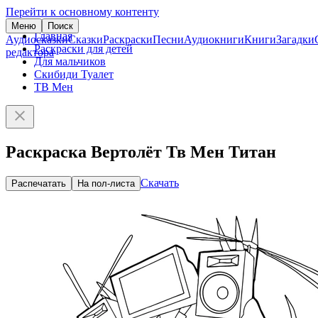
Перейти к основному контенту
Меню
Поиск
Главная
Аудиосказки
Сказки
Раскраски
Песни
Аудиокниги
Книги
Загадки
Раскраски для детей
редактора
Для мальчиков
Скибиди Туалет
ТВ Мен
Раскраска Вертолёт Тв Мен Титан
Скачать
Распечатать
На пол-листа