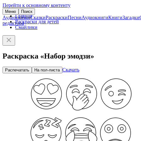
Перейти к основному контенту
Меню
Поиск
Главная
Аудиосказки
Сказки
Раскраски
Песни
Аудиокниги
Книги
Загадки
Раскраски для детей
редактора
Смайлики
Раскраска «Набор эмодзи»
Скачать
Распечатать
На пол-листа