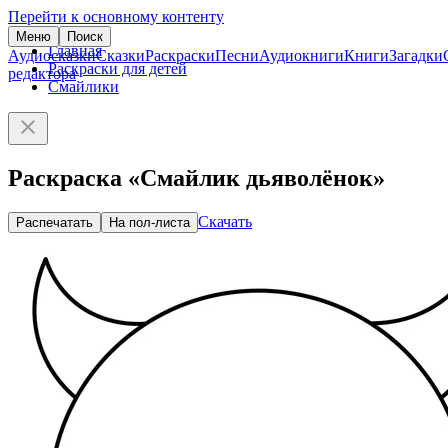
Перейти к основному контенту
Меню
Поиск
Главная
Аудиосказки
Сказки
Раскраски
Песни
Аудиокниги
Книги
Загадки
Раскраски для детей
редактора
Смайлики
Раскраска «Смайлик дьяволёнок»
Скачать
Распечатать
На пол-листа