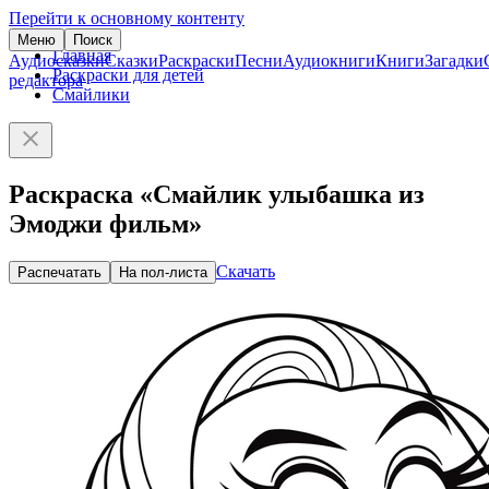
Перейти к основному контенту
Меню
Поиск
Главная
Аудиосказки
Сказки
Раскраски
Песни
Аудиокниги
Книги
Загадки
Раскраски для детей
редактора
Смайлики
Раскраска «Смайлик улыбашка из
Эмоджи фильм»
Скачать
Распечатать
На пол-листа