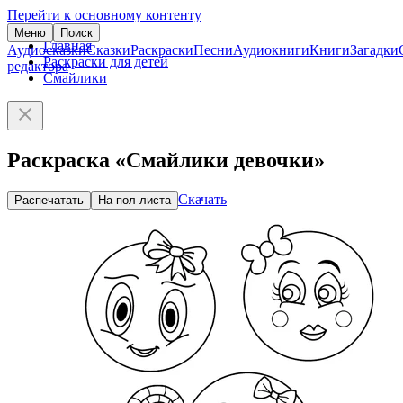
Перейти к основному контенту
Меню
Поиск
Главная
Аудиосказки
Сказки
Раскраски
Песни
Аудиокниги
Книги
Загадки
Раскраски для детей
редактора
Смайлики
Раскраска «Смайлики девочки»
Скачать
Распечатать
На пол-листа