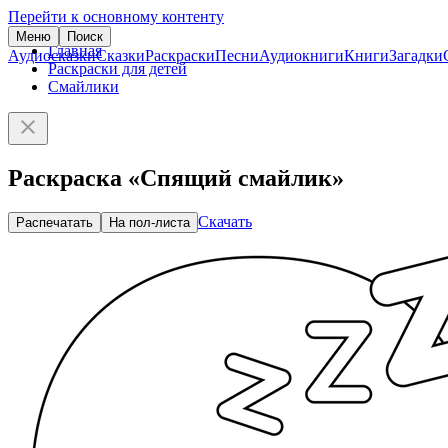
Перейти к основному контенту
Меню
Поиск
Главная
Аудиосказки
Сказки
Раскраски
Песни
Аудиокниги
Книги
Загадки
Раскраски для детей
Смайлики
Раскраска «Спящий смайлик»
Скачать
Распечатать
На пол-листа