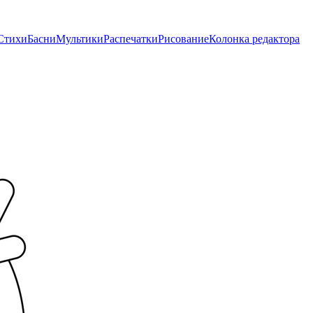
Стихи
Басни
Мультики
Распечатки
Рисование
Колонка редактора