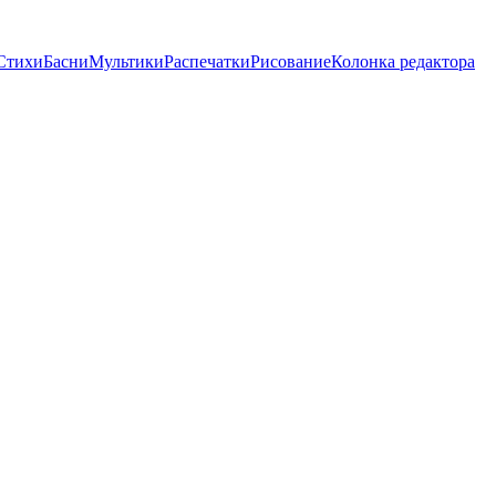
Стихи
Басни
Мультики
Распечатки
Рисование
Колонка редактора