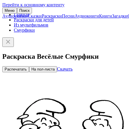
Перейти к основному контенту
Меню
Поиск
Главная
Аудиосказки
Сказки
Раскраски
Песни
Аудиокниги
Книги
Загадки
Раскраски для детей
Из мультфильмов
Смурфики
Раскраска Весёлые Смурфики
Скачать
Распечатать
На пол-листа