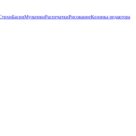
Стихи
Басни
Мультики
Распечатки
Рисование
Колонка редактора