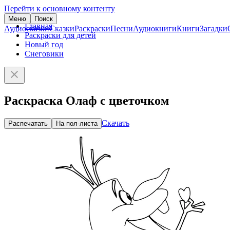
Перейти к основному контенту
Меню
Поиск
Главная
Аудиосказки
Сказки
Раскраски
Песни
Аудиокниги
Книги
Загадки
Раскраски для детей
Новый год
Снеговики
Раскраска Олаф с цветочком
Скачать
Распечатать
На пол-листа