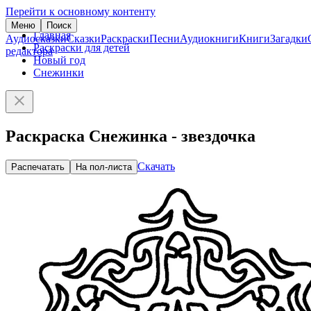
Перейти к основному контенту
Меню
Поиск
Главная
Аудиосказки
Сказки
Раскраски
Песни
Аудиокниги
Книги
Загадки
Раскраски для детей
редактора
Новый год
Снежинки
Раскраска Снежинка - звездочка
Скачать
Распечатать
На пол-листа