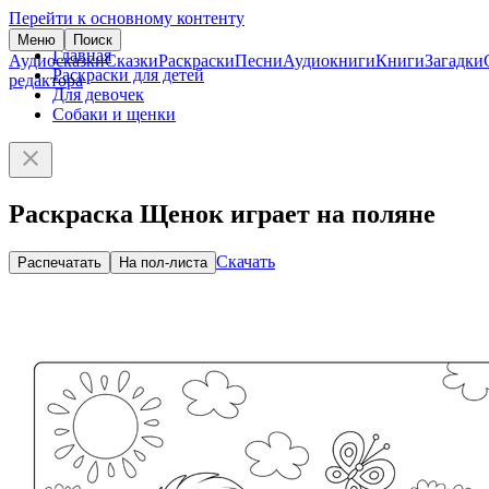
Перейти к основному контенту
Меню
Поиск
Главная
Аудиосказки
Сказки
Раскраски
Песни
Аудиокниги
Книги
Загадки
Раскраски для детей
редактора
Для девочек
Собаки и щенки
Раскраска Щенок играет на поляне
Скачать
Распечатать
На пол-листа