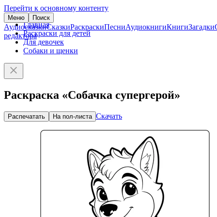
Перейти к основному контенту
Меню
Поиск
Главная
Аудиосказки
Сказки
Раскраски
Песни
Аудиокниги
Книги
Загадки
Раскраски для детей
редактора
Для девочек
Собаки и щенки
Раскраска «Собачка супергерой»
Скачать
Распечатать
На пол-листа