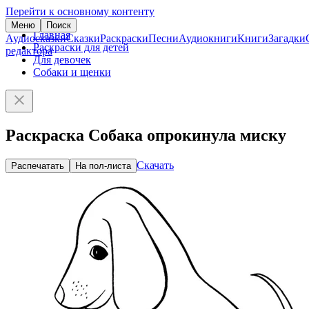
Перейти к основному контенту
Меню
Поиск
Главная
Аудиосказки
Сказки
Раскраски
Песни
Аудиокниги
Книги
Загадки
Раскраски для детей
редактора
Для девочек
Собаки и щенки
Раскраска Собака опрокинула миску
Скачать
Распечатать
На пол-листа