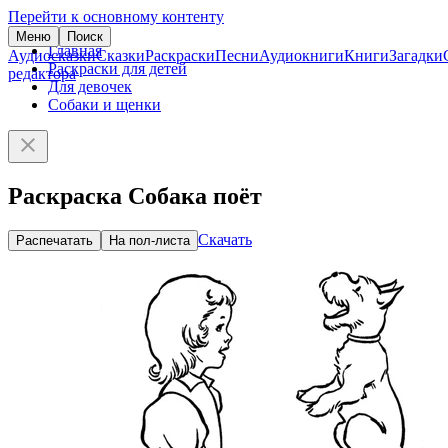
Перейти к основному контенту
Меню
Поиск
Главная
Аудиосказки
Сказки
Раскраски
Песни
Аудиокниги
Книги
Загадки
Раскраски для детей
редактора
Для девочек
Собаки и щенки
Раскраска Собака поёт
Скачать
Распечатать
На пол-листа