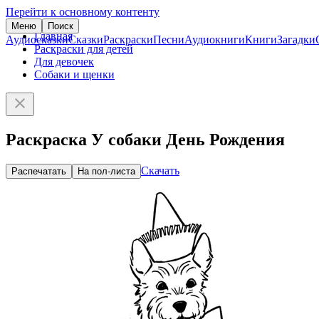
Перейти к основному контенту
Меню
Поиск
Главная
Аудиосказки
Сказки
Раскраски
Песни
Аудиокниги
Книги
Загадки
Раскраски для детей
Для девочек
Собаки и щенки
Раскраска У собаки День Рождения
Скачать
Распечатать
На пол-листа