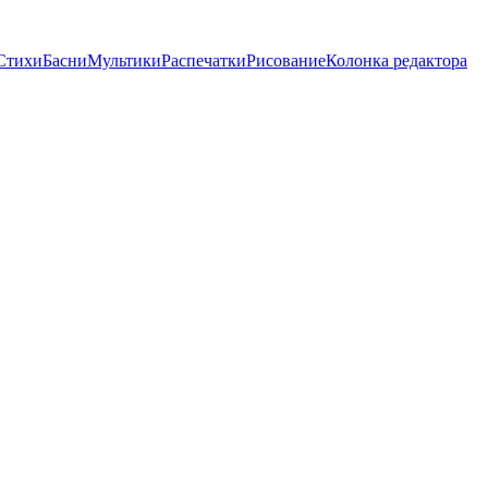
Стихи
Басни
Мультики
Распечатки
Рисование
Колонка редактора