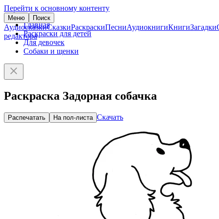
Перейти к основному контенту
Меню
Поиск
Главная
Аудиосказки
Сказки
Раскраски
Песни
Аудиокниги
Книги
Загадки
Раскраски для детей
редактора
Для девочек
Собаки и щенки
Раскраска Задорная собачка
Скачать
Распечатать
На пол-листа