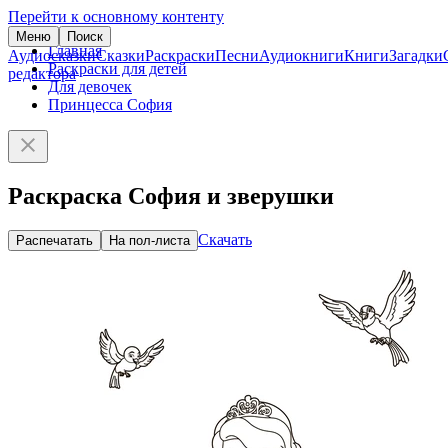
Перейти к основному контенту
Меню
Поиск
Главная
Аудиосказки
Сказки
Раскраски
Песни
Аудиокниги
Книги
Загадки
Раскраски для детей
редактора
Для девочек
Принцесса София
Раскраска София и зверушки
Скачать
Распечатать
На пол-листа