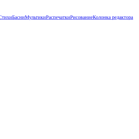
Стихи
Басни
Мультики
Распечатки
Рисование
Колонка редактора