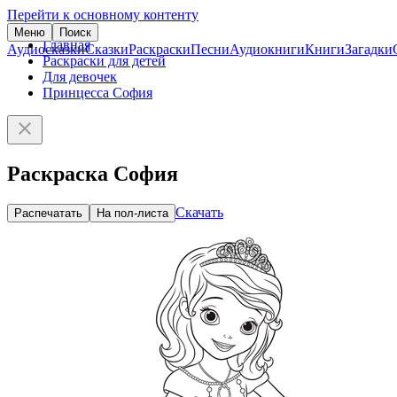
Перейти к основному контенту
Меню
Поиск
Главная
Аудиосказки
Сказки
Раскраски
Песни
Аудиокниги
Книги
Загадки
Раскраски для детей
Для девочек
Принцесса София
Раскраска София
Скачать
Распечатать
На пол-листа