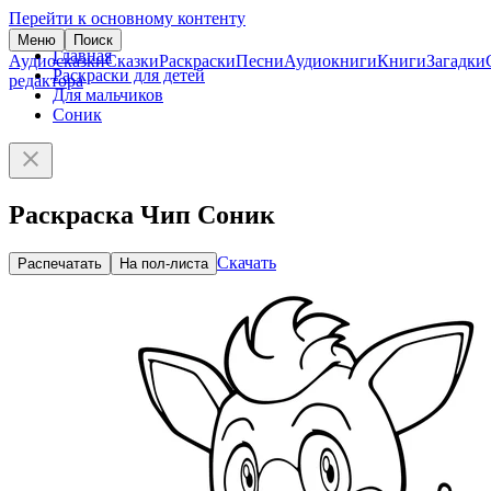
Перейти к основному контенту
Меню
Поиск
Главная
Аудиосказки
Сказки
Раскраски
Песни
Аудиокниги
Книги
Загадки
Раскраски для детей
редактора
Для мальчиков
Соник
Раскраска Чип Соник
Скачать
Распечатать
На пол-листа