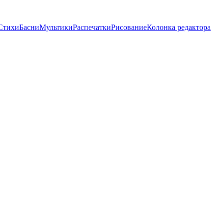
Стихи
Басни
Мультики
Распечатки
Рисование
Колонка редактора