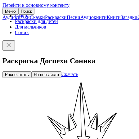
Перейти к основному контенту
Меню
Поиск
Главная
Аудиосказки
Сказки
Раскраски
Песни
Аудиокниги
Книги
Загадки
Раскраски для детей
Для мальчиков
Соник
Раскраска Доспехи Соника
Скачать
Распечатать
На пол-листа