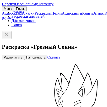
Перейти к основному контенту
Меню
Поиск
Главная
Аудиосказки
Сказки
Раскраски
Песни
Аудиокниги
Книги
Загадки
Раскраски для детей
редактора
Для мальчиков
Соник
Раскраска «Грозный Соник»
Скачать
Распечатать
На пол-листа