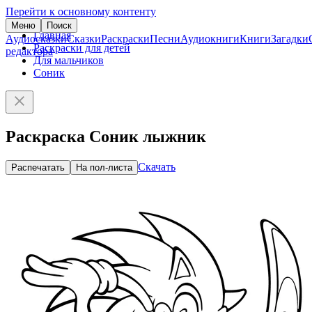
Перейти к основному контенту
Меню
Поиск
Главная
Аудиосказки
Сказки
Раскраски
Песни
Аудиокниги
Книги
Загадки
Раскраски для детей
редактора
Для мальчиков
Соник
Раскраска Соник лыжник
Скачать
Распечатать
На пол-листа