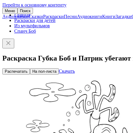
Перейти к основному контенту
Меню
Поиск
Главная
Аудиосказки
Сказки
Раскраски
Песни
Аудиокниги
Книги
Загадки
Раскраски для детей
Из мультфильмов
Спанч Боб
Раскраска Губка Боб и Патрик убегают 
Скачать
Распечатать
На пол-листа