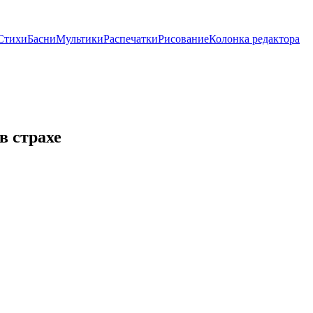
Стихи
Басни
Мультики
Распечатки
Рисование
Колонка редактора
в страхе