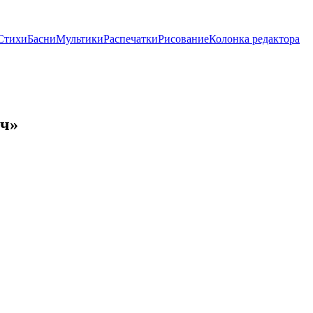
Стихи
Басни
Мультики
Распечатки
Рисование
Колонка редактора
яч»