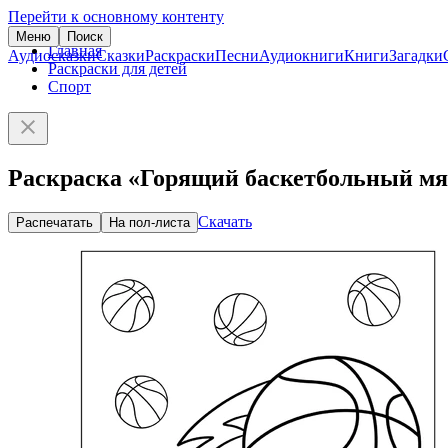
Перейти к основному контенту
Меню
Поиск
Главная
Аудиосказки
Сказки
Раскраски
Песни
Аудиокниги
Книги
Загадки
Раскраски для детей
Спорт
Раскраска «Горящий баскетбольный м
Скачать
Распечатать
На пол-листа