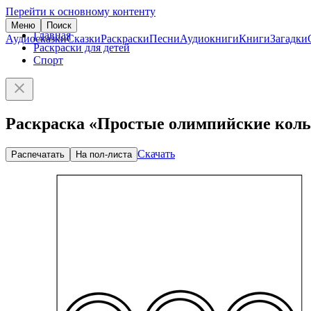
Перейти к основному контенту
Меню
Поиск
Главная
Аудиосказки
Сказки
Раскраски
Песни
Аудиокниги
Книги
Загадки
Раскраски для детей
Спорт
Раскраска «Простые олимпийские кол
Скачать
Распечатать
На пол-листа