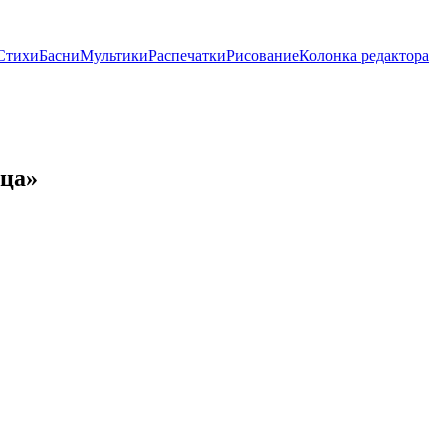
Стихи
Басни
Мультики
Распечатки
Рисование
Колонка редактора
ьца»