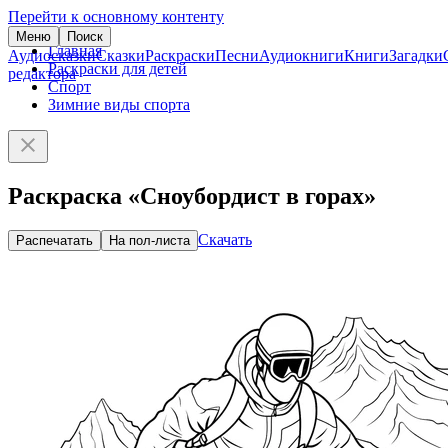
Перейти к основному контенту
Меню
Поиск
Главная
Аудиосказки
Сказки
Раскраски
Песни
Аудиокниги
Книги
Загадки
Раскраски для детей
редактора
Спорт
Зимние виды спорта
Раскраска «Сноубордист в горах»
Скачать
Распечатать
На пол-листа