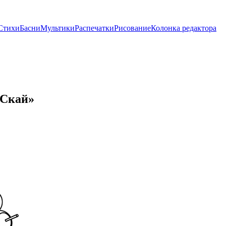
Стихи
Басни
Мультики
Распечатки
Рисование
Колонка редактора
 Скай»