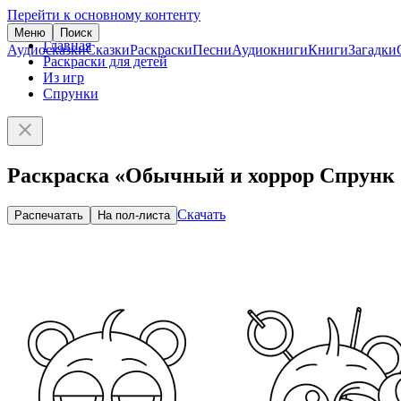
Перейти к основному контенту
Меню
Поиск
Главная
Аудиосказки
Сказки
Раскраски
Песни
Аудиокниги
Книги
Загадки
Раскраски для детей
Из игр
Спрунки
Раскраска «Обычный и хоррор Спрунк
Скачать
Распечатать
На пол-листа