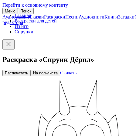
Перейти к основному контенту
Меню
Поиск
Главная
Аудиосказки
Сказки
Раскраски
Песни
Аудиокниги
Книги
Загадки
Раскраски для детей
редактора
Из игр
Спрунки
Раскраска «Спрунк Дёрпл»
Скачать
Распечатать
На пол-листа