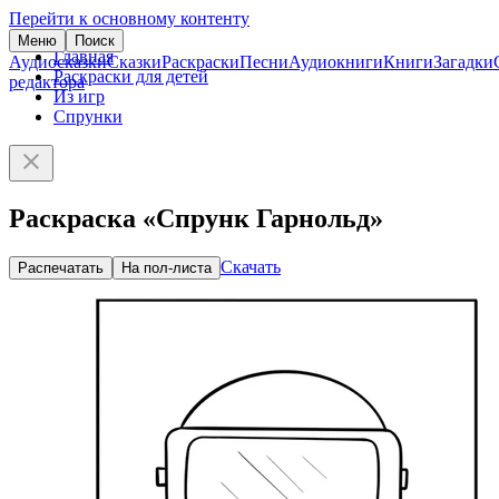
Перейти к основному контенту
Меню
Поиск
Главная
Аудиосказки
Сказки
Раскраски
Песни
Аудиокниги
Книги
Загадки
Раскраски для детей
редактора
Из игр
Спрунки
Раскраска «Спрунк Гарнольд»
Скачать
Распечатать
На пол-листа