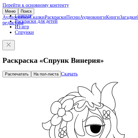
Перейти к основному контенту
Меню
Поиск
Главная
Аудиосказки
Сказки
Раскраски
Песни
Аудиокниги
Книги
Загадки
Раскраски для детей
редактора
Из игр
Спрунки
Раскраска «Спрунк Винерия»
Скачать
Распечатать
На пол-листа