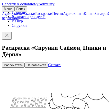
Перейти к основному контенту
Меню
Поиск
Главная
Аудиосказки
Сказки
Раскраски
Песни
Аудиокниги
Книги
Загадки
Раскраски для детей
редактора
Из игр
Спрунки
Раскраска «Спрунки Саймон, Пинки и
Дёрпл»
Скачать
Распечатать
На пол-листа