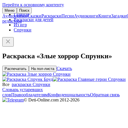
Перейти к основному контенту
Меню
Поиск
Главная
Аудиосказки
Сказки
Раскраски
Песни
Аудиокниги
Книги
Загадки
Раскраски для детей
редактора
Из игр
Спрунки
Раскраска «Злые хоррор Спрунки»
Скачать
Распечатать
На пол-листа
Все
раскраски Спрунки
Словарь устаревших
слов
Правообладателям
Конфиденциальность
Обратная связь
© Deti-Online.com 2012-2026