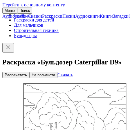
Перейти к основному контенту
Меню
Поиск
Главная
Аудиосказки
Сказки
Раскраски
Песни
Аудиокниги
Книги
Загадки
Раскраски для детей
Для мальчиков
Строительная техника
Бульдозеры
Раскраска «Бульдозер Caterpillar D9»
Скачать
Распечатать
На пол-листа