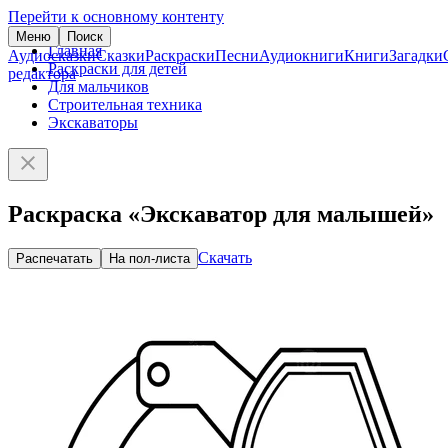
Перейти к основному контенту
Меню
Поиск
Главная
Аудиосказки
Сказки
Раскраски
Песни
Аудиокниги
Книги
Загадки
Раскраски для детей
редактора
Для мальчиков
Строительная техника
Экскаваторы
Раскраска «Экскаватор для малышей»
Скачать
Распечатать
На пол-листа