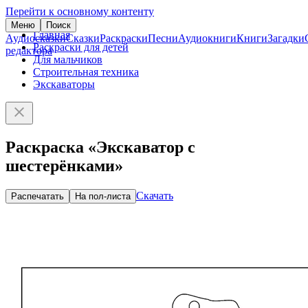
Перейти к основному контенту
Меню
Поиск
Главная
Аудиосказки
Сказки
Раскраски
Песни
Аудиокниги
Книги
Загадки
Раскраски для детей
редактора
Для мальчиков
Строительная техника
Экскаваторы
Раскраска «Экскаватор с
шестерёнками»
Скачать
Распечатать
На пол-листа