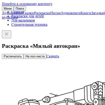
Перейти к основному контенту
Меню
Поиск
Главная
Аудиосказки
Сказки
Раскраски
Песни
Аудиокниги
Книги
Загадки
Раскраски для детей
редактора
Для мальчиков
Строительная техника
Раскраска «Милый автокран»
Скачать
Распечатать
На пол-листа