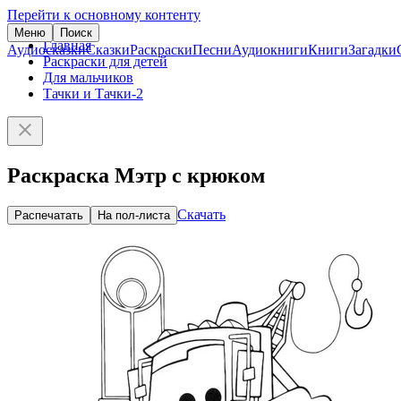
Перейти к основному контенту
Меню
Поиск
Главная
Аудиосказки
Сказки
Раскраски
Песни
Аудиокниги
Книги
Загадки
Раскраски для детей
Для мальчиков
Тачки и Тачки-2
Раскраска Мэтр с крюком
Скачать
Распечатать
На пол-листа