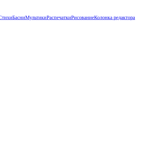
Стихи
Басни
Мультики
Распечатки
Рисование
Колонка редактора