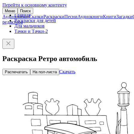
Перейти к основному контенту
Меню
Поиск
Главная
Аудиосказки
Сказки
Раскраски
Песни
Аудиокниги
Книги
Загадки
Раскраски для детей
редактора
Для мальчиков
Тачки и Тачки-2
Раскраска Ретро автомобиль
Скачать
Распечатать
На пол-листа