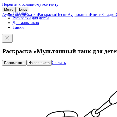
Перейти к основному контенту
Меню
Поиск
Главная
Аудиосказки
Сказки
Раскраски
Песни
Аудиокниги
Книги
Загадки
Раскраски для детей
Для мальчиков
Танки
Раскраска «Мультяшный танк для дете
Скачать
Распечатать
На пол-листа