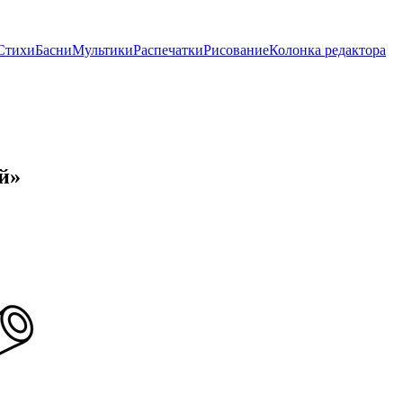
Стихи
Басни
Мультики
Распечатки
Рисование
Колонка редактора
й»