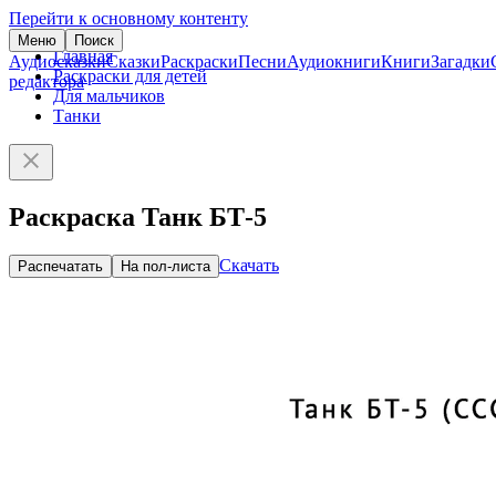
Перейти к основному контенту
Меню
Поиск
Главная
Аудиосказки
Сказки
Раскраски
Песни
Аудиокниги
Книги
Загадки
Раскраски для детей
редактора
Для мальчиков
Танки
Раскраска Танк БТ-5
Скачать
Распечатать
На пол-листа