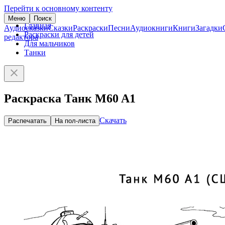
Перейти к основному контенту
Меню
Поиск
Главная
Аудиосказки
Сказки
Раскраски
Песни
Аудиокниги
Книги
Загадки
Раскраски для детей
редактора
Для мальчиков
Танки
Раскраска Танк M60 A1
Скачать
Распечатать
На пол-листа