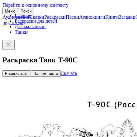
Перейти к основному контенту
Меню
Поиск
Главная
Аудиосказки
Сказки
Раскраски
Песни
Аудиокниги
Книги
Загадки
Раскраски для детей
редактора
Для мальчиков
Танки
Раскраска Танк Т-90С
Скачать
Распечатать
На пол-листа