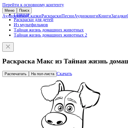
Перейти к основному контенту
Меню
Поиск
Главная
Аудиосказки
Сказки
Раскраски
Песни
Аудиокниги
Книги
Загадки
Раскраски для детей
Из мультфильмов
Тайная жизнь домашних животных
Тайная жизнь домашних животных 2
Раскраска Макс из Тайная жизнь дома
Скачать
Распечатать
На пол-листа