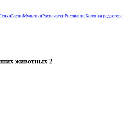
Стихи
Басни
Мультики
Распечатки
Рисование
Колонка редактора
шних животных 2