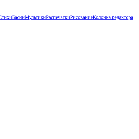
Стихи
Басни
Мультики
Распечатки
Рисование
Колонка редактора