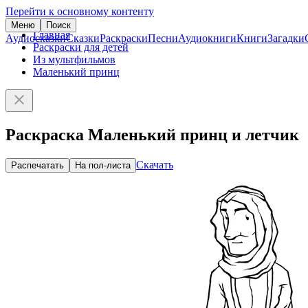
Перейти к основному контенту
Меню
Поиск
Главная
Аудиосказки
Сказки
Раскраски
Песни
Аудиокниги
Книги
Загадки
Раскраски для детей
Из мультфильмов
Маленький принц
Раскраска Маленький принц и летчик
Скачать
Распечатать
На пол-листа