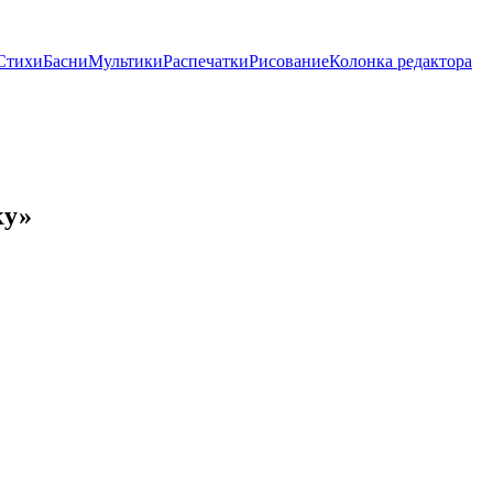
Стихи
Басни
Мультики
Распечатки
Рисование
Колонка редактора
ку»