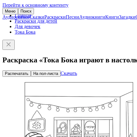
Перейти к основному контенту
Меню
Поиск
Главная
Аудиосказки
Сказки
Раскраски
Песни
Аудиокниги
Книги
Загадки
Раскраски для детей
Для девочек
Тока Бока
Раскраска «Тока Бока играют в настол
Скачать
Распечатать
На пол-листа